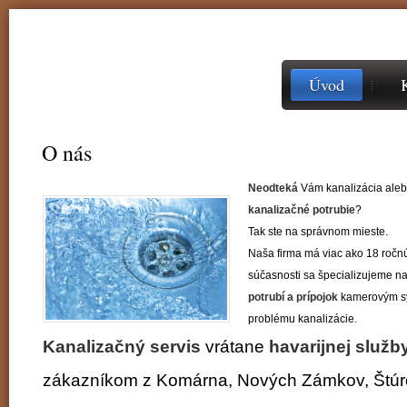
Úvod
O nás
Neodteká
Vám kanalizácia aleb
kanalizačné potrubie
?
Tak ste na správnom mieste.
Naša firma má viac ako 18 ročnú
súčasnosti sa špecializujeme n
potrubí a prípojok
kamerovým s
problému kanalizácie.
Kanalizačný servis
vrátane
havarijnej služb
zákazníkom z Komárna, Nových Zámkov, Štúro